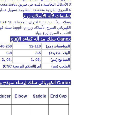
3
الأسلاك النحاسية دفنت في طريق process.wires البرد لا تواجه قوة الاسترخاء أو سقط.
4
الفروق الفردية منخفضة المقاومة.
تسهيل عملية
تطبيقات لآلة الأسلاك زرع
وصلات
الأنابيب:
E / F اقتران، المحملة، E / F
90 °
الكهربائي السرج الأسلاك زرع.
tappling سلك كوم آلة زرع
التنصت السرج زرع جهاز
Canex سلك مد آلة كفاءة الإنتاج
المواصفات
(مم)
32-110
140-250
الوقت
(دقيقة)
3-5
6-8
التسامح
(مم)
،05-،1
،05-،2
الملعب
(مم)
أي
(التحكم
البرمجة
CNC)
Canex الكهربائي سلك إرساء نموذج وحجم متوسط