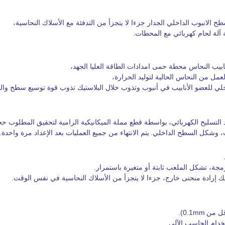
ح الانبوب الداخلي الجدار جزءا لا يتجزأ من التدفئة مع الأسلاك النحاسية،
آلة لحام كهربائي مع المحطات.
نابيب النحاس محطة حمى امدادات الطاقة العليا الجهد،
ل من النحاس الحالية لتوليد الحرارة،
اخلي للعضو الأنابيب في أنبوب وتذوب خلال البلاستيك تذوب قوة توسيع سطح وا
MSA آلة زرع الأسلاك
الكهربائي،
بواسطة قطع مملة الميكانيكية الرامية لتحقيق المطلوب ح
ات، وشكل السطح الداخلي.
يتم الانتهاء من جميع العمليات بعد الإعداد مرة واحدة.
ك إرادة منحنى خارج، جزءا لا يتجزأ من الأسلاك النحاسية في نفس الوقت.
ل من
0.1mm).
خدام الحاسب الآلي.