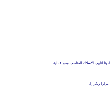
لآلي، توحدت الشركة DELTA منذ عام 2009، وضع 4 نظام CNC المحور وفقا لدينا أنابيب الأسلاك المناسب وضع عملية