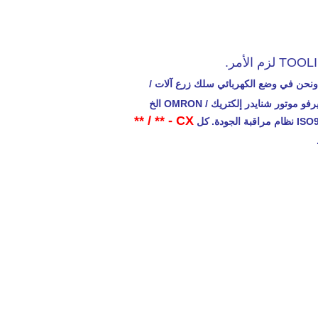
هار تركيبات ونحن في وضع الكهربائي سلك زرع آلات /
نعتمد / CTB سيرفو موتور شنايدر إلكتريك / OMRON الخ
CX - ** / **
كل