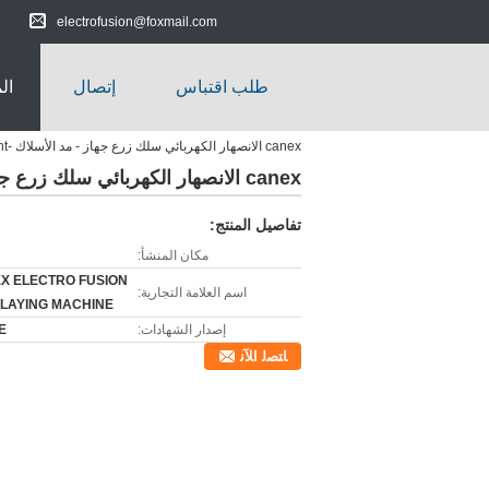
electrofusion@foxmail.com
طلب اقتباس
إتصال
ال
canex الانصهار الكهربائي سلك زرع جهاز - مد الأسلاك -equipment لحواسيب إنتاج fittin
canex الانصهار الكهربائي سلك زرع جهاز - مد الأسلاك -equipment لحواسيب إنتاج fittin
تفاصيل المنتج:
مكان المنشأ:
X ELECTRO FUSION
اسم العلامة التجارية:
 LAYING MACHINE
إصدار الشهادات:
E
ﺎﺘﺼﻟ ﺍﻶﻧ