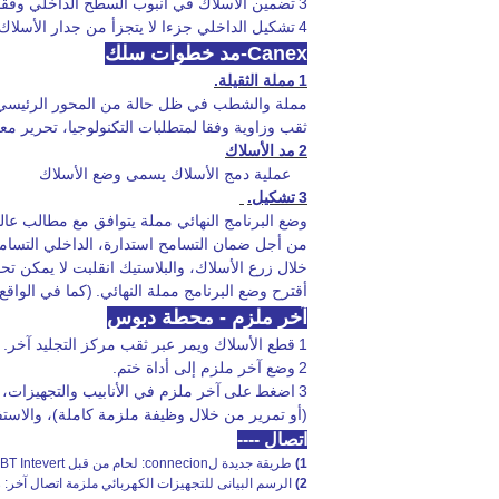
3
تضمين الأسلاك في أنبوب السطح الداخلي وفقا CNC البرمجة، وتلبية تصميم demands` الملعب. (سلك زر
4
تشكيل الداخلي جزءا لا يتجزأ من جدار الأسلاك
Canex-مد خطوات سلك
1
مملة الثقيلة.
مملة والشطب في ظل حالة من المحور الرئيسي 
ثقب وزاوية وفقا لمتطلبات التكنولوجيا، تحرير معالج
2
مد الأسلاك
عملية دمج الأسلاك يسمى وضع الأسلاك
3
تشكيل.
وضع البرنامج النهائي مملة يتوافق مع مطالب عال
من أجل ضمان التسامح استدارة، الداخلي التسام
خلال زرع الأسلاك، والبلاستيك انقلبت لا يمكن تح
أقترح وضع البرنامج مملة النهائي.
(كما في الواقع
آخر ملزم - محطة دبوس
1
قطع الأسلاك ويمر عبر ثقب مركز التجليد آخر.
2
وضع آخر ملزم إلى أداة ختم.
3
اضغط
على
آخر ملزم في الأنابيب والتجهيزات،
(أو تمرير من خلال وظيفة ملزمة كاملة)، والاستف
اتصال ----
1)
طريقة جديدة لconnecion: لحام من قبل IGBT Intevert لحام + غاز الأرجون
2)
الرسم البيانى للتجهيزات الكهربائي ملزمة اتصال آخر: