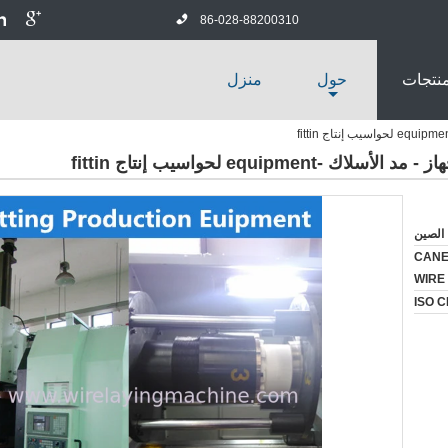
86-028-88200310
منتجات
حول
منزل
الصين
CANE
WIRE
ISO C