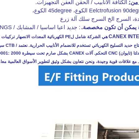
 من:
الكثافة الأنابيب / الحقن العفن التجهيزات.
السرج سلك آلة زرع
 يمكن أن تكون مخصصة.
: جديد اعبا اساسيا / المشابك / TOOLINGS لزم الأمر.
CANEX INTE
هي الشركة شامل لPE الكهربائية المعدات الانص
تاج حديد التسليح الكهربائي تستخدم للانضمام الأنابيب الحرارية.
ن) CNC التحكم.
آلات CANEX بشكل صارم تحت سيطرة ISO9001: 2000 نظام مراقبة الجودة.
مع علاقات قوية وجيدة، ونحن نتعاون بشكل وثيق لتطوير الأسواق العالمية معا.