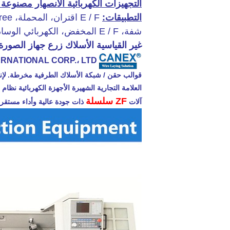
التجهيزات الكهربائية الانصهار مصنوعة
التطبيقات:
E / F اقتران، المحملة، Eelctrofusion 90degree الكوع، 45degree الكوع،
شفة، E / F المخفض، الكهربائي الوسادة، السرج الخ
غير القياسية
الأسلاك زرع جهاز
الصورة
RNATIONAL CORP.، LTD
قوالب حقن / شبكة الأسلاك الطرفية مخرطة.
لإن
العلامة التجارية الشهيرة الأجهزة الكهربائية نظام دلتا (تايوا
ZF سلسلة
آلات
ذات جودة عالية وأداء مستقر.