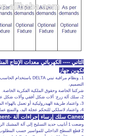
تجهيزات الكهربائي لHDPE الغاز وأنابيب المياه
الثاني ---- الكهربائي معدات الإنتاج الم
تكوين جهاز
1،
ونظام
التصميم،
شركتنا الخاصة وحقوق الملكية الفكرية الخاصة.
2،
سلك آلة زرع: آلات شكل أفقي وآلات شكل ع
3،
واعتماد
طريقة الهيدروليكية أو تعمل بالهواء ال
4،
واعتماد
لاسلكي للتحكم عجلة اليد، والتمتع عم
Canex سلك إرساء إجراءات آلة -Equipment التشغيل
وضعت
1
أنابيب حديد التسليح إلى آلة المشبك الر
2
قطع السطح الداخلي للمواسير حسب المطلوب CNC Programming.Achieve حج