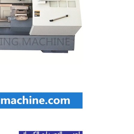
التنصت كوم زرع جهاز
الانصهار الكهربائي تركيب معدات الإنتاج
canex الأسلاك وضع الحل