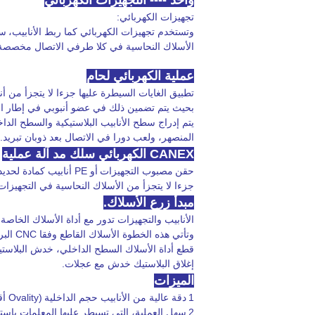
واحد ---- التجهيزات الكهربائي
تجهيزات
الكهربائي:
canex الكهربائية الانصهار آلة الأسلاك زرع
وتستخدم تجهيزات الكهربائي كما ربط
الأنابيب،
سط
الأسلاك النحاسية في كلا طرفي الاتصال مخصصة 
MSA آلة زرع الأسلاك
عملية الكهربائي لحام
تطبيق الغايات السيطرة عليها جزءا لا يتجزأ من أ
بحيث يتم تضمين ذلك في عضو أنبوبي في إطار العم
يتم إدراج سطح الأنابيب البلاستيكية والسطح الد
المنصهر، ولعب دورا في الاتصال بعد ذوبان تبريد.
CANEX الكهربائي سلك مد آلة عملية
حقن
مصبوب التجهيزات
أو PE أنابيب كمادة لحديد التسليح
جزءا لا يتجزأ من الأسلاك النحاسية في التجهيز
مبدأ زرع الأسلاك.
الأنابيب والتجهيزات تدور مع أداة الأسلاك الخاصة.
وتأتي هذه الخطوة الأسلاك القاطع وفقا CNC البرمجة، تشكل الملعب ثابتة أو متغيرة باستمرار.
قطع أداة الأسلاك السطح الداخلي، خدش البلاستي
إغلاق البلاستيك خدش مع عجلات.
الميزات
1
دقة عالية من الأنابيب حجم الداخلية
(Ovality
أق
2
سهل العملية، التي تسيطر عليها المعلمات باست