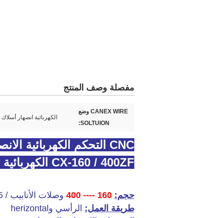
مفصلة وصف المنتج
CANEX WIRE وضع
الكهربائية انصهار أسلاك 
SOLTUION:
CNC التحكم الكهربائية الانصهار سلك مد الأسلاك تشكيله
CX-160 / 400ZF الكهربائية فيوجن سلك آلة مد
الأسلاك الكهربائية الأسلاك المناسب زرع
الانصهار الكهربائي سلك زرع
حجم:
160
---- 400
وصلات الأنابيب / 45-90 الكوع / المخفض / المحملة
طريقة العمل:
الرأسي وherizontal