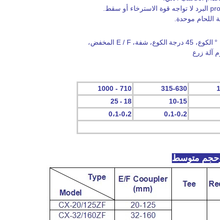
 اللحام موحدة.
الكوع،
45 درجة
الكوع،
شفة،
E / F المخفض،
- 1000
710
315-630
25
-
18
10-15
0،1-0،2
0،1-0،2