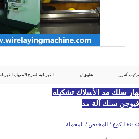
تركيب آلة زرع
تطبيق ل:
الكهربائية السرج الانصهار، الكهربا